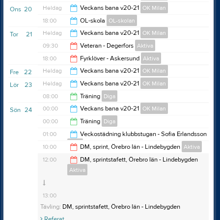
Heldag
Veckans bana v20-21
OK Milan
Ons
20
18:00
OL-skola
OL-skolan
Heldag
Veckans bana v20-21
OK Milan
Tor
21
19:15
09:30
Veteran - Degerfors
Aktiva
18:00
Fyrklöver - Askersund
Aktiva
10:30
Heldag
Veckans bana v20-21
OK Milan
Fre
22
19:00
Heldag
Veckans bana v20-21
OK Milan
Lör
23
08:00
Träning
Diga
00:00
Veckans bana v20-21
OK Milan
Sön
24
Anteckning:
4 banor.
00:00
00:00
Träning
Diga
23:00
01:00
Veckostädning klubbstugan - Sofia Erlandsson
Diga
15:00
10:00
DM, sprint, Örebro län - Lindebygden
Aktiva
Digerberget
23:00
12:00
DM, sprintstafett, Örebro län - Lindebygden
Anteckning:
Städmaterial inklusive rengöringsmedel
Övrig platsinfo:
Aktiva
Klubbstugan
11:00
och papper - hittas i städskrubben i vestibulen vid
Anteckning:
Tävling:
DM, sprint, Örebro län - Lindebygden
Distriktsläger ungdomar orientering.
damomklädningen och i städskåpet i köket.
Referat
13:00
I pannrummet innanför köket finns utrustning för
Tävling:
DM, sprintstafett, Örebro län - Lindebygden
golvstädning, dammsugare, sopborstar och svabbar
Referat