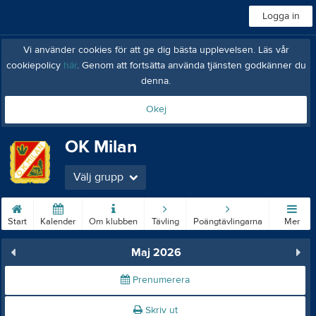
Logga in
Vi använder cookies för att ge dig bästa upplevelsen. Läs vår
cookiepolicy
här
. Genom att fortsätta använda tjänsten godkänner du
denna.
Okej
OK Milan
Välj grupp
Start
Kalender
Om klubben
Tävling
Poängtävlingarna
Mer
Maj 2026
Prenumerera
Skriv ut