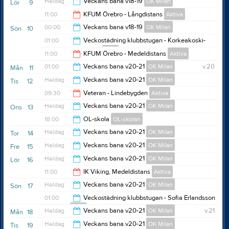
10:30
Heldag
Veckans bana v18-19
OK Milan
Lör
9
11:00
KFUM Örebro - Långdistans
Aktiva
00:00
Veckans bana v18-19
OK Milan
Sön
10
12:00
01:00
Veckostädning klubbstugan - Korkeakoski-
Andersson
Diga
23:00
11:00
KFUM Örebro - Medeldistans
Aktiva
23:00
01:00
Veckans bana v20-21
OK Milan
v.20
Mån
11
12:00
Heldag
Veckans bana v20-21
OK Milan
Tis
12
00:00
09:30
Veteran - Lindebygden
Aktiva
Heldag
Veckans bana v20-21
OK Milan
Ons
13
10:30
18:00
OL-skola
OL-skolan
Heldag
Veckans bana v20-21
OK Milan
Tor
14
19:15
Heldag
Veckans bana v20-21
OK Milan
Fre
15
Heldag
Veckans bana v20-21
OK Milan
Lör
16
11:00
IK Viking, Medeldistans
Aktiva
Heldag
Veckans bana v20-21
OK Milan
Sön
17
12:00
01:00
Veckostädning klubbstugan - Sofia Erlandsson
Diga
Heldag
Veckans bana v20-21
OK Milan
v.21
Mån
18
23:00
Heldag
Veckans bana v20-21
OK Milan
Tis
19