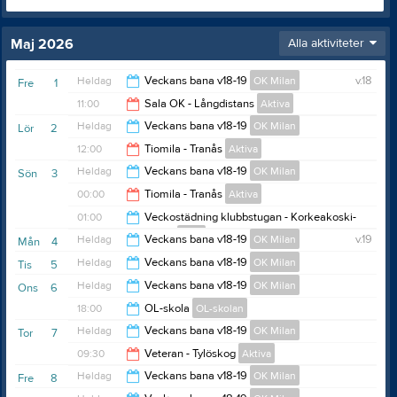
Maj 2026
Alla aktiviteter
Heldag
Veckans bana v18-19
OK Milan
v.18
Fre
1
11:00
Sala OK - Långdistans
Aktiva
Heldag
Veckans bana v18-19
OK Milan
Lör
2
12:30
12:00
Tiomila - Tranås
Aktiva
Heldag
Veckans bana v18-19
OK Milan
Sön
3
00:00
00:00
Tiomila - Tranås
Aktiva
01:00
Veckostädning klubbstugan - Korkeakoski-
Andersson
Diga
12:30
Heldag
Veckans bana v18-19
OK Milan
v.19
Mån
4
23:00
Heldag
Veckans bana v18-19
OK Milan
Tis
5
Heldag
Veckans bana v18-19
OK Milan
Ons
6
18:00
OL-skola
OL-skolan
Heldag
Veckans bana v18-19
OK Milan
Tor
7
19:15
09:30
Veteran - Tylöskog
Aktiva
Heldag
Veckans bana v18-19
OK Milan
Fre
8