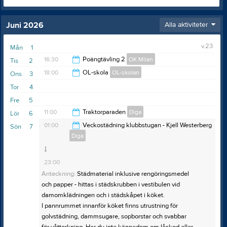
Juni 2026
Alla aktiviteter
v.23
Mån
1
16:30
Poängtävling 2
OK Milan
Tis
2
18:00
OL-skola
OL-skolan
Ons
3
18:30
Tor
4
19:15
Fre
5
11:00
Traktorparaden
Diga
Lör
6
01:00
Veckostädning klubbstugan - Kjell Westerberg
Sön
7
Diga
14:00
23:00
Anteckning:
Städmaterial inklusive rengöringsmedel
och papper - hittas i städskrubben i vestibulen vid
damomklädningen och i städskåpet i köket.
I pannrummet innanför köket finns utrustning för
golvstädning, dammsugare, sopborstar och svabbar