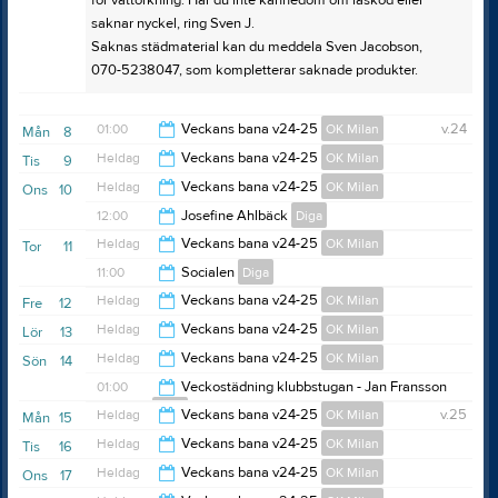
för våttorkning. Har du inte kännedom om låskod eller
saknar nyckel, ring Sven J.
Saknas städmaterial kan du meddela Sven Jacobson,
070-5238047, som kompletterar saknade produkter.
01:00
Veckans bana v24-25
OK Milan
v.24
Mån
8
Heldag
Veckans bana v24-25
OK Milan
Tis
9
00:00
Heldag
Veckans bana v24-25
OK Milan
Ons
10
12:00
Josefine Ahlbäck
Diga
Heldag
Veckans bana v24-25
OK Milan
Tor
11
18:00
11:00
Socialen
Diga
Heldag
Veckans bana v24-25
OK Milan
Fre
12
16:00
Heldag
Veckans bana v24-25
OK Milan
Lör
13
Heldag
Veckans bana v24-25
OK Milan
Sön
14
01:00
Veckostädning klubbstugan - Jan Fransson
Diga
Heldag
Veckans bana v24-25
OK Milan
v.25
Mån
15
23:00
Heldag
Veckans bana v24-25
OK Milan
Tis
16
Heldag
Veckans bana v24-25
OK Milan
Ons
17