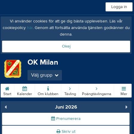
Logga in
Vi använder cookies för att ge dig bästa upplevelsen. Läs vår
cookiepolicy
här
. Genom att fortsätta använda tjänsten godkänner du
denna.
Okej
OK Milan
Välj grupp
Start
Kalender
Om klubben
Tävling
Poängtävlingarna
Mer
Juni 2026
Prenumerera
Skriv ut