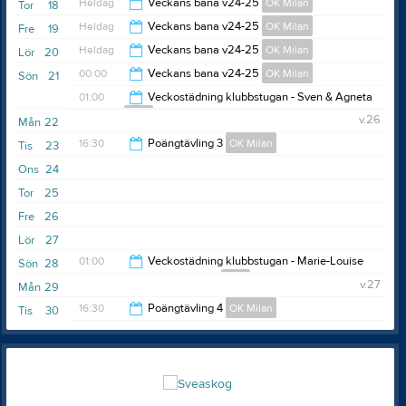
Heldag
Veckans bana v24-25
OK Milan
Tor
18
Heldag
Veckans bana v24-25
OK Milan
Fre
19
Heldag
Veckans bana v24-25
OK Milan
Lör
20
00:00
Veckans bana v24-25
OK Milan
Sön
21
01:00
Veckostädning klubbstugan - Sven & Agneta
Diga
23:00
v.26
Mån
22
23:00
16:30
Poängtävling 3
OK Milan
Tis
23
Ons
24
18:30
Tor
25
Fre
26
Lör
27
01:00
Veckostädning klubbstugan - Marie-Louise
Sön
28
Forsberg-Fransson
Diga
v.27
Mån
29
23:00
16:30
Poängtävling 4
OK Milan
Tis
30
18:30