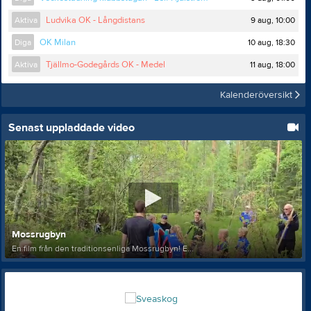
9 aug, 10:00
Aktiva
Ludvika OK - Långdistans
10 aug, 18:30
Diga
OK Milan
11 aug, 18:00
Aktiva
Tjällmo-Godegårds OK - Medel
Kalenderöversikt
Senast uppladdade video
Mossrugbyn
En film från den traditionsenliga Mossrugbyn! E...