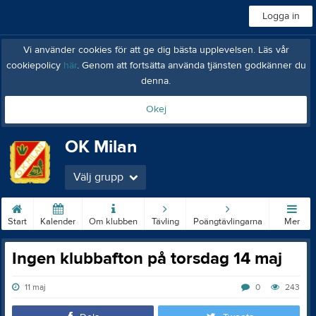
Logga in
Vi använder cookies för att ge dig bästa upplevelsen. Läs vår
cookiepolicy
här
. Genom att fortsätta använda tjänsten godkänner du
denna.
Okej
OK Milan
Välj grupp
Start
Kalender
Om klubben
Tävling
Poängtävlingarna
Mer
Ingen klubbafton på torsdag 14 maj
11 maj
0
243