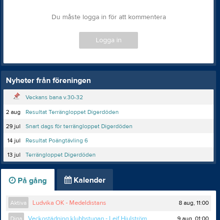
Du måste logga in för att kommentera
Logga in
Nyheter från föreningen
Veckans bana v.30-32
2 aug
Resultat Terrängloppet Digerdöden
29 jul
Snart dags för terrängloppet Digerdöden
14 jul
Resultat Poängtävling 6
13 jul
Terrängloppet Digerdöden
Kalender
På gång
8 aug, 11:00
Aktiva
Ludvika OK - Medeldistans
9 aug, 01:00
Diga
Veckostädning klubbstugan - Leif Hjulström