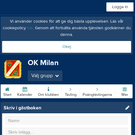
Logga in
Vi använder cookies för att ge dig bästa upplevelsen. Läs vår
cookiepolicy
här
. Genom att fortsätta använda tjänsten godkänner du
denna.
Okej
OK Milan
Välj grupp
Start
Kalender
Om klubben
Tävling
Poängtävlingarna
Mer
Skriv i gästboken