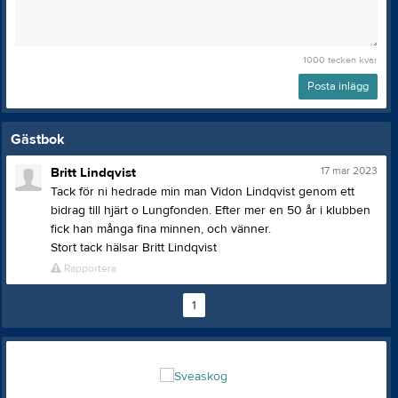
1000
tecken kvar
Posta inlägg
Gästbok
17 mar 2023
Britt Lindqvist
Tack för ni hedrade min man Vidon Lindqvist genom ett
bidrag till hjärt o Lungfonden. Efter mer en 50 år i klubben
fick han många fina minnen, och vänner.
Stort tack hälsar Britt Lindqvist
Rapportera
1