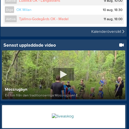
9 aug, 10:00
Aktiva
Ludvika OK - Långdistans
10 aug, 18:30
Diga
OK Milan
11 aug, 18:00
Aktiva
Tjällmo-Godegårds OK - Medel
Kalenderöversikt
Senast uppladdade video
Mossrugbyn
En film från den traditionsenliga Mossrugbyn! E...