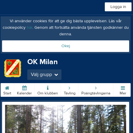
Logga in
Vi använder cookies för att ge dig bästa upplevelsen. Läs vår
cookiepolicy
här
. Genom att fortsätta använda tjänsten godkänner du
denna.
Okej
OK Milan
Välj grupp
Start
Kalender
Om klubben
Tävling
Poängtävlingarna
Mer