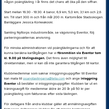
någon poängtävling. I år finns det chans att öka på den siffran.
Start mellan 16:30 - 18:30. 4 banor, 6,9 km, 5,0 km, 3,1 km och 2,6
km. Till start 300 m och från mål 200 m. Kartområde Stadsskogen.
Banläggare Jessica Korkeakoski.
Samling Nyttorps industriområde, se vägvisning Eventor, följ
parkeringsvakternas anvisning.
För minska administrationen vid poängtävlingarna och för att
kunna beräkna kartåtgången har vi
föranmälan via Eventor tom
kl. 9.00 på tävlingsdagen.
Det finns även möjlighet till
direktanmälan, men vi kan då inte garantera tillgången till kartor.
Klubbmedlemmar som saknar inloggningsuppgifter till Eventor
kan maila till
poangtavlingarna@telia.com
och ange
inloggning
Eventor
så beställer vi inloggningsuppgifter. Klubben tar ut en
träningsavgift för medlemmar äldre än 20 år på 50 kr per
poängtävling som faktureras efter sista tävlingen.
För deltagare från andra klubbar gäller att anmälningsavgiften