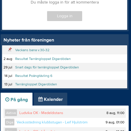
Du måste logga in för att kommentera
Logga in
Nyheter från föreningen
Veckans bana v.30-32
2 aug
Resultat Terrängloppet Digerdöden
29 jul
Snart dags för terrängloppet Digerdöden
14 jul
Resultat Poängtävling 6
13 jul
Terrängloppet Digerdöden
Kalender
På gång
8 aug, 11:00
Aktiva
Ludvika OK - Medeldistans
9 aug, 01:00
Diga
Veckostädning klubbstugan - Leif Hjulström