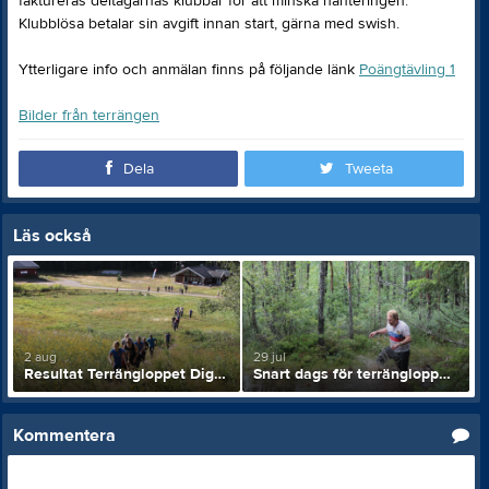
faktureras deltagarnas klubbar för att minska hanteringen.
Klubblösa betalar sin avgift innan start, gärna med swish.
Ytterligare info och anmälan finns på följande länk
Poängtävling 1
Bilder från terrängen
Dela
Tweeta
Läs också
2 aug
29 jul
Resultat Terrängloppet Digerdöden
Snart dags för terrängloppet Digerdöden
Kommentera