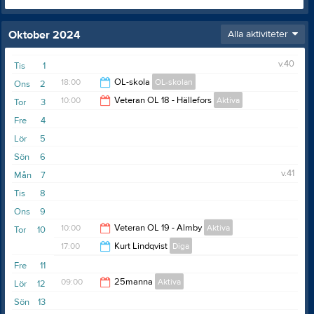
Oktober 2024
Alla aktiviteter
v.40
Tis
1
18:00
OL-skola
OL-skolan
Ons
2
10:00
Veteran OL 18 - Hällefors
Aktiva
Tor
3
19:15
Fre
4
11:00
Lör
5
Sön
6
v.41
Mån
7
Tis
8
Ons
9
10:00
Veteran OL 19 - Almby
Aktiva
Tor
10
17:00
Kurt Lindqvist
Diga
11:00
Fre
11
20:00
09:00
25manna
Aktiva
Lör
12
Sön
13