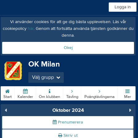
Logga in
Vi använder cookies för att ge dig bästa upplevelsen. Läs vår
cookiepolicy
här
. Genom att fortsätta använda tjänsten godkänner du
denna.
Okej
OK Milan
Välj grupp
Start
Kalender
Om klubben
Tävling
Poängtävlingarna
Mer
Oktober 2024
Prenumerera
Skriv ut