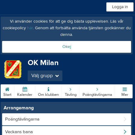
Logga in
Vi använder cookies för att ge dig bästa upplevelsen. Läs vår
cookiepolicy
här
. Genom att fortsätta använda tjänsten godkänner du
denna.
Okej
OK Milan
Välj grupp
Start
Kalender
Om klubben
Tävling
Poängtävlingarna
Mer
Arrangemang
Poängtävlingarna
Veckans bana