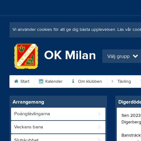
Vi använder cookies för att ge dig bästa upplevelsen. Läs vår coo
OK Milan
Välj grupp
Start
Kalender
Om klubben
Tävling
Arrangemang
Digerdöd
Poängtävlingarna
Sen 2023 
Digerberge
Veckans bana
Bansträckn
Slutskubbet