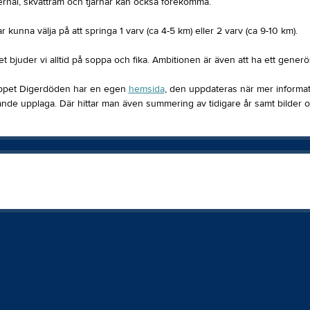
erhål, skvattram och tjärnar kan också förekomma.
 kunna välja på att springa 1 varv (ca 4-5 km) eller 2 varv (ca 9-10 km).
et bjuder vi alltid på soppa och fika. Ambitionen är även att ha ett generö
ppet Digerdöden har en egen
hemsida
, den uppdateras när mer informati
de upplaga. Där hittar man även summering av tidigare år samt bilder oc