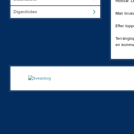
mossar. L
Digerdöden
Man brukar
Efter lopp
Terränglo
en komman