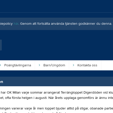
kiepolicy
här
. Genom att fortsätta använda tjänsten godkänner du denna.
Poängtävlingarna
Barn/Ungdom
Kontakta oss
en
har OK Milan varje sommar arrangerat Terrängloppet Digerdöden vid kl
t, ofta första helgen i augusti. När årets upplaga genomförs är ännu inte
ingen varierar varje år men loppet bjuder alltid på stigar, obanade parti