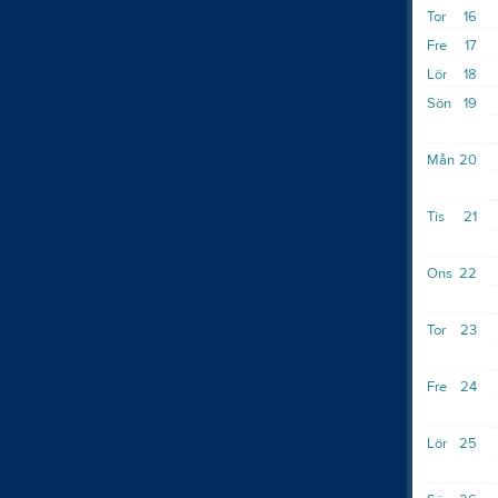
Tor
16
Fre
17
Lör
18
Sön
19
Mån
20
Tis
21
Ons
22
Tor
23
Fre
24
Lör
25