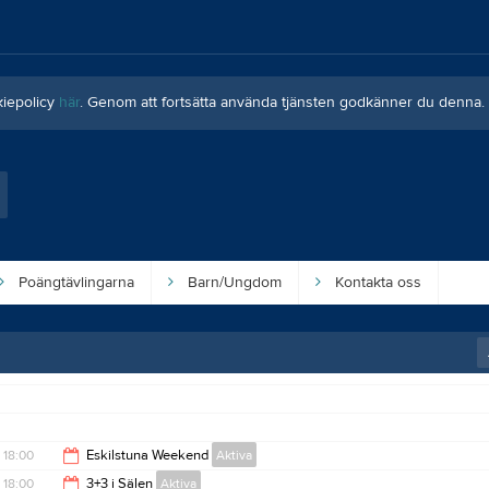
kiepolicy
här
. Genom att fortsätta använda tjänsten godkänner du denna.
Poängtävlingarna
Barn/Ungdom
Kontakta oss
18:00
Eskilstuna Weekend
Aktiva
18:00
3+3 i Sälen
Aktiva