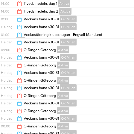
18:30
14:00
Tivedsmedeln, dag 1
Aktiva
14:00
Tivedsmedeln, dag 2
Aktiva
18:00
01:00
Veckans bana v30-31
OK Milan
18:00
Heldag
Veckans bana v30-31
OK Milan
00:00
01:00
Veckostädning klubbstugan - Engvall-Marklund
Diga
Heldag
Veckans bana v30-31
OK Milan
23:00
09:00
O-Ringen Göteborg
Aktiva
Heldag
Veckans bana v30-31
OK Milan
00:00
Heldag
O-Ringen Göteborg
Aktiva
Heldag
Veckans bana v30-31
OK Milan
Heldag
O-Ringen Göteborg
Aktiva
Heldag
Veckans bana v30-31
OK Milan
Heldag
O-Ringen Göteborg
Aktiva
Heldag
Veckans bana v30-31
OK Milan
Heldag
O-Ringen Göteborg
Aktiva
Heldag
Veckans bana v30-31
OK Milan
00:00
O-Ringen Göteborg
Aktiva
Heldag
Veckans bana v30-31
OK Milan