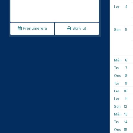
Lör
4
Prenumerera
Skriv ut
Sön
5
Mån
6
Tis
7
Ons
8
Tor
9
Fre
10
Lör
11
Sön
12
Mån
13
Tis
14
Ons
15