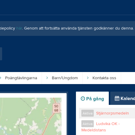
kiepolicy
här
. Genom att fortsätta använda tjänsten godkänner du denna.
Poängtävlingarna
Barn/Ungdom
Kontakta oss
Kalend
På gång
Stjärnorpsmedeln
Aktiva
Ludvika OK -
Aktiva
Medeldistans