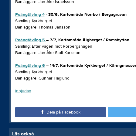
Banläggare: Jan-Åke Israelsson
Poängtävling 4
- 30/6, Kartområde Norrbo / Bergagruvan
Samling: Kyrkberget
Banläggare: Thomas Jansson
Poängtävling 5
– 7/7, Kartområde Älgberget / Ramshyttan
Samling: Efter vägen mot Rörbergshagen
Banläggare: Jan-Åke Stolt Karlsson
Poängtävling 6
– 14/7, Kartområde Kyrkberget / Käringmosse
Samling: Kyrkberget
Banläggare: Gunnar Haglund
Inbjudan
Dela på Facebook
Läs också