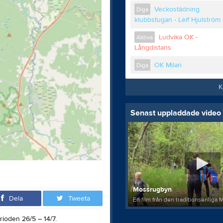
Veckostädning
Diga
klubbstugan - Leif Hjulström
Ludvika OK -
Aktiva
Långdistans
OK Milan
Diga
K
Senast uppladdade video
Mossrugbyn
Dela
Tweeta
En film från den traditionsenliga 
rioden 26/5 – 14/7.