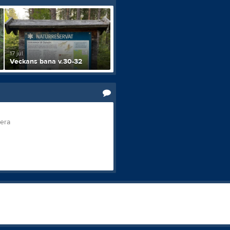
17 jul
Veckans bana v.30-32
tera