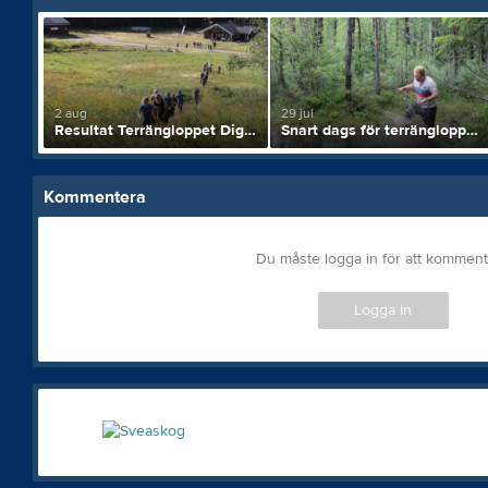
2 aug
29 jul
Resultat Terrängloppet Digerdöden
Snart dags för terrängloppet Digerdöden
Kommentera
Du måste logga in för att kommen
Logga in