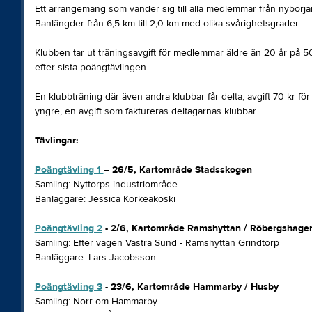
Ett arrangemang som vänder sig till alla medlemmar från nybörjar
Banlängder från 6,5 km till 2,0 km med olika svårighetsgrader.
Klubben tar ut träningsavgift för medlemmar äldre än 20 år på 50
efter sista poängtävlingen.
En klubbträning där även andra klubbar får delta, avgift 70 kr för
yngre, en avgift som faktureras deltagarnas klubbar.
Tävlingar:
Poängtävling 1
– 26/5, Kartområde Stadsskogen
Samling: Nyttorps industriområde
Banläggare: Jessica Korkeakoski
Poängtävling 2
- 2/6, Kartområde Ramshyttan / Röbergshage
Samling: Efter vägen Västra Sund - Ramshyttan Grindtorp
Banläggare: Lars Jacobsson
Poängtävling 3
- 23/6, Kartområde Hammarby / Husby
Samling: Norr om Hammarby