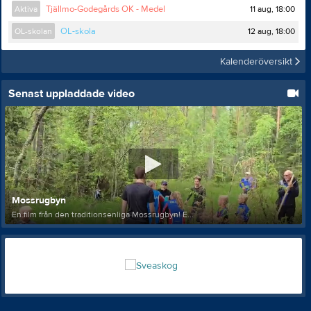
11 aug, 18:00
Aktiva
Tjällmo-Godegårds OK - Medel
12 aug, 18:00
OL-skolan
OL-skola
Kalenderöversikt
Senast uppladdade video
Mossrugbyn
En film från den traditionsenliga Mossrugbyn! E...