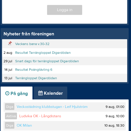
Logga in
Nyheter från föreningen
Veckans bana v.30-32
2 aug
Resultat Terrängloppet Digerdöden
29 jul
Snart dags för terrängloppet Digerdöden
14 jul
Resultat Poängtävling 6
13 jul
Terrängloppet Digerdöden
Kalender
På gång
9 aug, 01:00
Diga
Veckostädning klubbstugan - Leif Hjulström
9 aug, 10:00
Aktiva
Ludvika OK - Långdistans
10 aug, 18:30
Diga
OK Milan