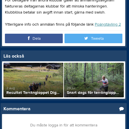
För deltagare från andra klubbar gäller att anmälningsavgiften
faktureras deltagarnas klubbar för att minska hanteringen.
Klubblösa betalar sin avgift innan start, gärna med swish.
Ytterligare info och anmälan finns på följande länk
Poängtävling 2
Dela
Tweeta
Läs också
2 aug
29 jul
Resultat Terrängloppet Digerdöden
Snart dags för terrängloppet Digerdöden
Kommentera
Du måste logga in för att kommentera