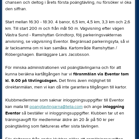
chansen och deltog i årets första poängtävling, nu försöker vi öka
den siffran.
Start mellan 16:30 - 18:30. 4 banor, 6,5 km, 4,5 km, 3,3 km och 2,6
km. Till start 200 m och från mål 50 m. Vägvisning efter vägen
Västra Sund - Ramshyttan Grindtorp, följ parkeringsvakternas
anvisning, se vägvisning Eventor. Begränsad parkeringsyta, så vi
är tacksamma om ni kan samåka. Kartområde Ramshyttan /
Röbergshagen. Banläggare Lars Jacobsson.
För minska administrationen vid poängtävlingarna och för att
kunna beräkna kartåtgången har vi
föranmälan via Eventor tom
kl. 9.00 på tävlingsdagen.
Det finns även möjlighet till
direktanmälan, men vi kan då inte garantera tillgången till kartor.
Klubbmedlemmar som saknar inloggningsuppgifter till Eventor
kan maila till
poangtavlingarna@telia.com
och ange
inloggning
Eventor
så beställer vi inloggningsuppgifter. Klubben tar ut en
träningsavgift för medlemmar äldre än 20 år på 50 kr per
poängtävling som faktureras efter sista tävlingen.