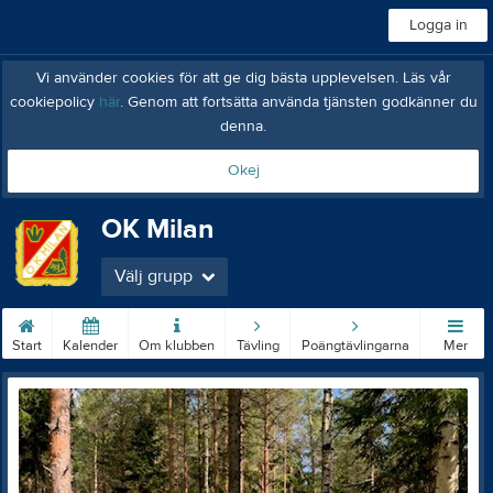
Logga in
Vi använder cookies för att ge dig bästa upplevelsen. Läs vår
cookiepolicy
här
. Genom att fortsätta använda tjänsten godkänner du
denna.
Okej
OK Milan
Välj grupp
Start
Kalender
Om klubben
Tävling
Poängtävlingarna
Mer