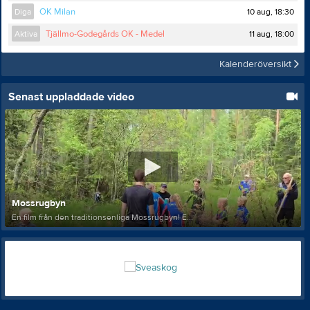
10 aug, 18:30
Diga
OK Milan
11 aug, 18:00
Aktiva
Tjällmo-Godegårds OK - Medel
Kalenderöversikt
Senast uppladdade video
Mossrugbyn
En film från den traditionsenliga Mossrugbyn! E...