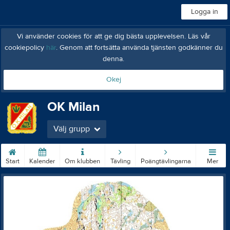
Logga in
Vi använder cookies för att ge dig bästa upplevelsen. Läs vår
cookiepolicy
här
. Genom att fortsätta använda tjänsten godkänner du
denna.
Okej
OK Milan
Välj grupp
Start
Kalender
Om klubben
Tävling
Poängtävlingarna
Mer