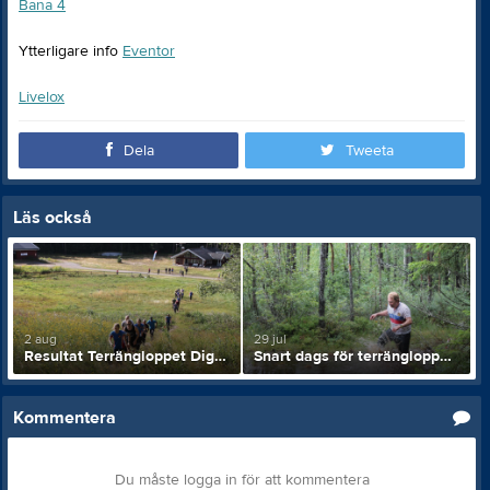
Bana 4
Ytterligare info
Eventor
Livelox
Dela
Tweeta
Läs också
2 aug
29 jul
Resultat Terrängloppet Digerdöden
Snart dags för terrängloppet Digerdöden
Kommentera
Du måste logga in för att kommentera