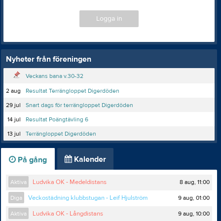
Logga in
Nyheter från föreningen
Veckans bana v.30-32
2 aug
Resultat Terrängloppet Digerdöden
29 jul
Snart dags för terrängloppet Digerdöden
14 jul
Resultat Poängtävling 6
13 jul
Terrängloppet Digerdöden
Kalender
På gång
8 aug, 11:00
Aktiva
Ludvika OK - Medeldistans
9 aug, 01:00
Diga
Veckostädning klubbstugan - Leif Hjulström
9 aug, 10:00
Aktiva
Ludvika OK - Långdistans