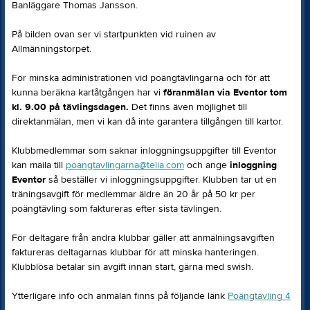
Banläggare Thomas Jansson.
På bilden ovan ser vi startpunkten vid ruinen av
Allmänningstorpet.
För minska administrationen vid poängtävlingarna och för att
kunna beräkna kartåtgången har vi
föranmälan via Eventor tom
kl. 9.00 på tävlingsdagen.
Det finns även möjlighet till
direktanmälan, men vi kan då inte garantera tillgången till kartor.
Klubbmedlemmar som saknar inloggningsuppgifter till Eventor
kan maila till
poangtavlingarna@telia.com
och ange
inloggning
Eventor
så beställer vi inloggningsuppgifter. Klubben tar ut en
träningsavgift för medlemmar äldre än 20 år på 50 kr per
poängtävling som faktureras efter sista tävlingen.
För deltagare från andra klubbar gäller att anmälningsavgiften
faktureras deltagarnas klubbar för att minska hanteringen.
Klubblösa betalar sin avgift innan start, gärna med swish.
Ytterligare info och anmälan finns på följande länk
Poängtävling 4