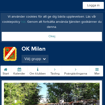
Logga in
Vi använder cookies för att ge dig bästa upplevelsen. Läs vår
cookiepolicy
här
. Genom att fortsätta använda tjänsten godkänner du
denna.
Okej
OK Milan
Välj grupp
Start
Kalender
Om klubben
Tävling
Poängtävlingarna
Mer