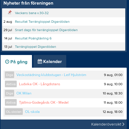
Nyheter från föreningen
Veckans bana v.30-32
2 aug
Resultat Terrängloppet Digerdöden
29 jul
Snart dags för terrängloppet Digerdöden
14 jul
Resultat Poängtävling 6
13 jul
Terrängloppet Digerdöden
Kalender
På gång
9 aug, 01:00
Diga
Veckostädning klubbstugan - Leif Hjulström
9 aug, 10:00
Aktiva
Ludvika OK - Långdistans
10 aug, 18:30
Diga
OK Milan
11 aug, 18:00
Aktiva
Tjällmo-Godegårds OK - Medel
12 aug, 18:00
OL-skolan
OL-skola
Kalenderöversikt