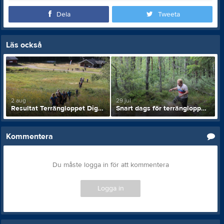
Dela
Tweeta
Läs också
2 aug
29 jul
Resultat Terrängloppet Digerdöden
Snart dags för terrängloppet Digerdöden
Kommentera
Du måste logga in för att kommentera
Logga in