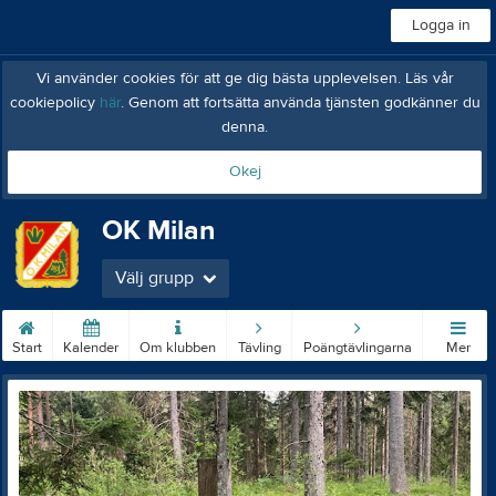
Logga in
Vi använder cookies för att ge dig bästa upplevelsen. Läs vår
cookiepolicy
här
. Genom att fortsätta använda tjänsten godkänner du
denna.
Okej
OK Milan
Välj grupp
Start
Kalender
Om klubben
Tävling
Poängtävlingarna
Mer