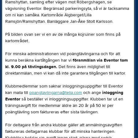
Ramshyttan, samling efter vägen mot Röbergshagen, se
vägvisning Eventor. Begränsad parkeringsyta, så vi är tacksamma
om ni kan samåka. Kartområde Älgberget/Lilla
Ramsjön/Ramshyttan. Banläggare Jan-Åke Stolt Karlsson.
På bilden ovan ser vi en av de många kojruiner som finns på
kartområdet..
För minska administrationen vid poängtävlingarna och för att
kunna beräkna kartåtgången har vi
föranmälan via Eventor tom
kl. 9.00 på tävlingsdagen.
Det finns även möjlighet till
direktanmälan, men vi kan då inte garantera tillgången till kartor.
Klubbmedlemmar som saknar inloggningsuppgifter till Eventor
kan maila till
poangtavlingarna@telia.com
och ange
inloggning
Eventor
så beställer vi inloggningsuppgifter. Klubben tar ut en
träningsavgift för medlemmar äldre än 20 år på 50 kr per
poängtävling som faktureras efter sista tävlingen.
För deltagare från andra klubbar gäller att anmälningsavgiften
faktureras deltagarnas klubbar för att minska hanteringen.