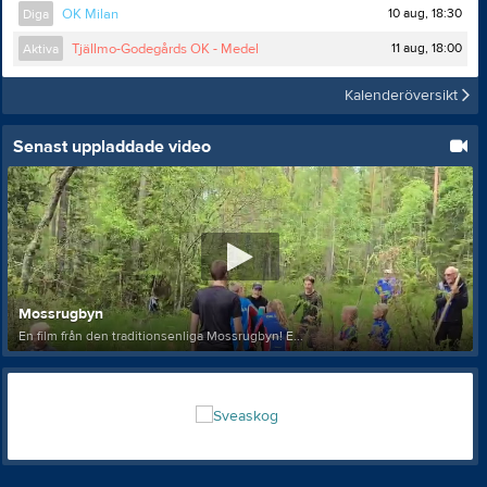
10 aug, 18:30
Diga
OK Milan
11 aug, 18:00
Aktiva
Tjällmo-Godegårds OK - Medel
Kalenderöversikt
Senast uppladdade video
Mossrugbyn
En film från den traditionsenliga Mossrugbyn! E...