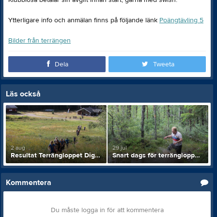
Klubblösa betalar sin avgift innan start, gärna med swish.
Ytterligare info och anmälan finns på följande länk
Poängtävling 5
Bilder från terrängen
Dela
Tweeta
Läs också
2 aug
29 jul
Resultat Terrängloppet Digerdöden
Snart dags för terrängloppet Digerdöden
Kommentera
Du måste logga in för att kommentera