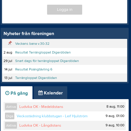
Logga in
Nyheter från föreningen
Veckans bana v.30-32
2 aug
Resultat Terrängloppet Digerdöden
29 jul
Snart dags för terrängloppet Digerdöden
14 jul
Resultat Poängtävling 6
13 jul
Terrängloppet Digerdöden
Kalender
På gång
8 aug, 11:00
Aktiva
Ludvika OK - Medeldistans
9 aug, 01:00
Diga
Veckostädning klubbstugan - Leif Hjulström
9 aug, 10:00
Aktiva
Ludvika OK - Långdistans