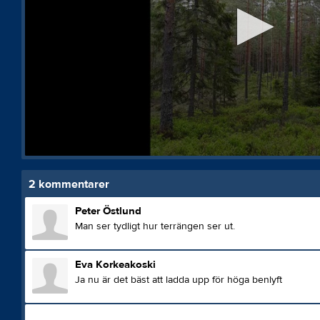
0
seconds
of
2
kommentarer
1
minute,
Peter Östlund
20
Man ser tydligt hur terrängen ser ut.
seconds
Volume
90%
Eva Korkeakoski
Ja nu är det bäst att ladda upp för höga benlyft