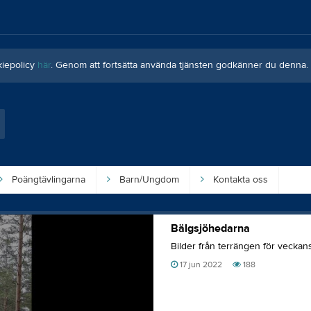
kiepolicy
här
. Genom att fortsätta använda tjänsten godkänner du denna.
Poängtävlingarna
Barn/Ungdom
Kontakta oss
Bälgsjöhedarna
Bilder från terrängen för veckan
17 jun 2022
188