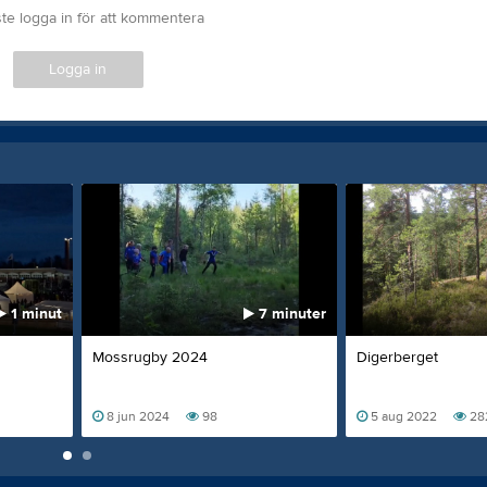
te logga in för att kommentera
Logga in
1 minut
7 minuter
Mossrugby 2024
Digerberget
8 jun 2024
98
5 aug 2022
28