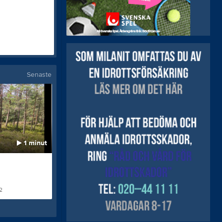
Senaste
1 minut
1 minut
Röbergshagen
Rågrecken
2
3 jul 2022
114
19 jun 2022