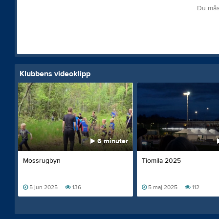
Du mås
Klubbens videoklipp
6 minuter
Mossrugbyn
Tiomila 2025
5 jun 2025
136
5 maj 2025
112